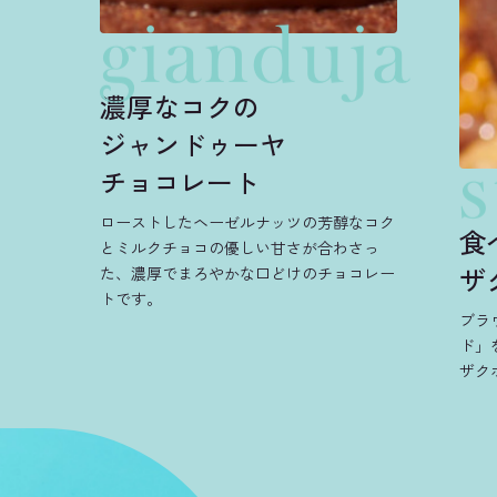
gianduja
濃厚なコクの
ジャンドゥーヤ
s
チョコレート
ローストしたヘーゼルナッツの芳醇なコク
食
とミルクチョコの優しい甘さが合わさっ
ザ
た、濃厚でまろやかな口どけのチョコレー
トです。
ブラ
ド」
ザク