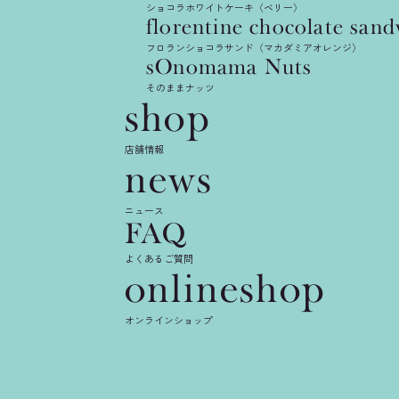
chocolat
ショコラホワイトケーキ〈ベリー〉
florentine
chocolate
sand
sandwic
フロランショコラサンド〈マカダミアオレンジ〉
sOnomama
Nuts
そのままナッツ
shop
フロランショコラサンド
店舗情報
news
ニュース
FAQ
よくあるご質問
onlineshop
オンラインショップ