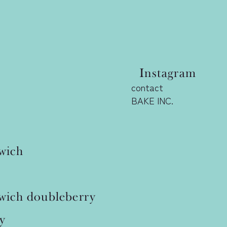
Instagram
contact
BAKE INC.
wich
e
wich
doubleberry
y