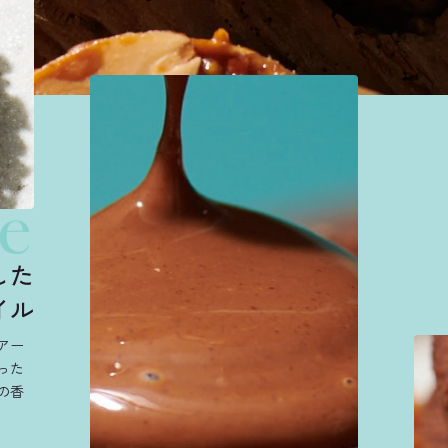
le
した
イル
アー
った
の香