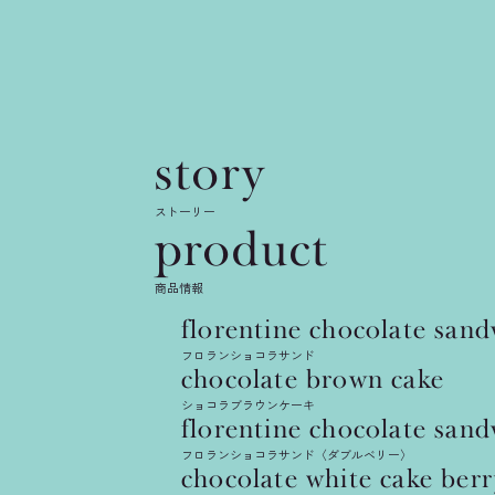
product
florentine
story
chocolate
ストーリー
product
商品情報
sandwich
florentine
chocolate
sand
フロランショコラサンド
florentin
chocolate
brown
cake
ショコラブラウンケーキ
florentine
chocolate
sand
フロランショコラサンド〈ダブルベリー〉
chocolate
white
cake
berr