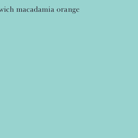
e
wich
macadamia
orange
h