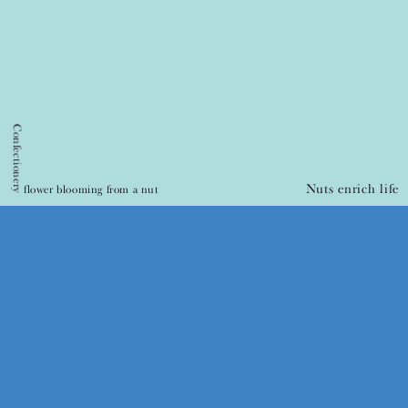
orange
sOnomama
Nuts
shop
news
FAQ
onlineshop
Confectionery
Instagram
contact
Nuts enrich life
flower blooming from a nut
BAKE INC.
page to top
concept
芽吹いた
咲いた
ナッツの花が