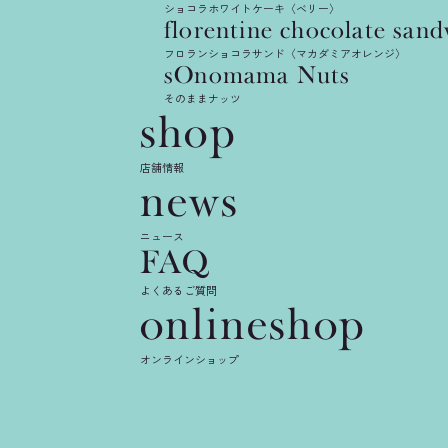
ショコラホワイトケーキ〈ベリー〉
florentine
chocolate
sand
フロランショコラサンド〈マカダミアオレンジ〉
sOnomama
Nuts
そのままナッツ
shop
店舗情報
news
ニュース
FAQ
よくあるご質問
onlineshop
オンラインショップ