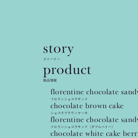
story
news
ストーリー
product
3層の新
商品情報
florentine
chocolate
sand
ド〈ココ
フロランショコラサンド
chocolate
brown
cake
ショコラブラウンケーキ
2024.06.27
florentine
chocolate
sand
フロランショコラサンド〈ダブルベリー〉
chocolate
white
cake
berr