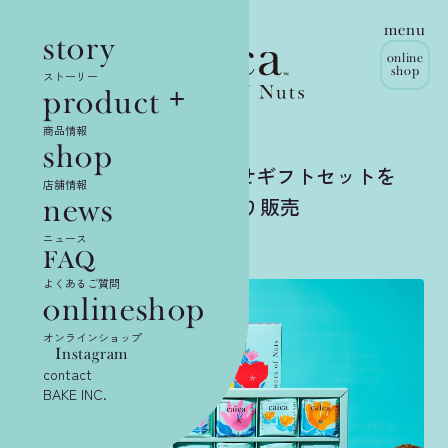
menu
story
online
shop
ストーリー
product
商品情報
shop
【新登場】待望の詰合せギフトセットを
店舗情報
news
2024年12月1日（日）より販売
ニュース
2024.11.26
FAQ
よくあるご質問
onlineshop
オンラインショップ
Instagram
contact
BAKE INC.