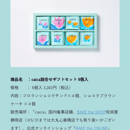
商品名 ：caica詰合せギフトセット 8個入
価格 ： 8個入 3,240円（税込）
内容：フロランショコラサンド×４個、ショコラブラウン
ケーキ ×４個
販売場所：「caica」国内催事店舗、
BAKE the SHOP
松坂屋
静岡店（※5/31までは大丸心斎橋店でも取り扱いがござい
ます）、公式オンラインショップ「
BAKE the ONLINE
」