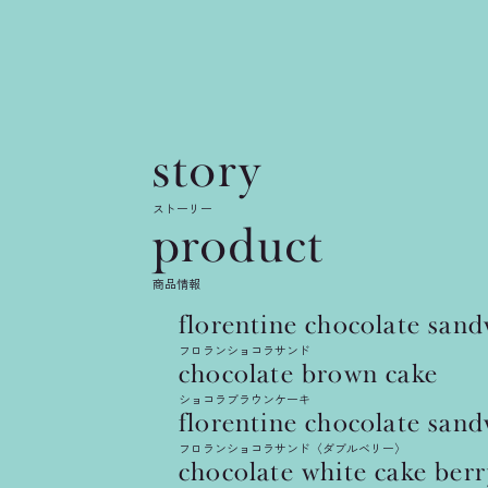
story
news
ストーリー
product
催事情報
商品情報
florentine
chocolate
sand
フロランショコラサンド
2025.01.22
chocolate
brown
cake
ショコラブラウンケーキ
florentine
chocolate
sand
フロランショコラサンド〈ダブルベリー〉
chocolate
white
cake
berr