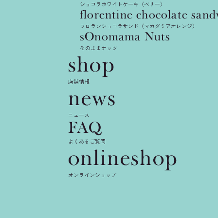
ショコラホワイトケーキ〈ベリー〉
florentine
chocolate
sand
フロランショコラサンド〈マカダミアオレンジ〉
sOnomama
Nuts
そのままナッツ
shop
店舗情報
news
ニュース
FAQ
よくあるご質問
onlineshop
オンラインショップ
【 催事概