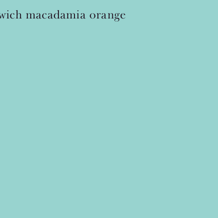
wich
macadamia
orange
要 】