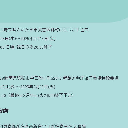
853埼玉県さいたま市大宮区錦町630L1-2F正面口
6日(木)〜2025年2月14日(金)
:00 日曜/祝日のみ20:30終了
588静岡県浜松市中区砂山町320-2 新館B1和洋菓子売場特設会場
5日(水)〜2025年2月18日(火)
9:00（最終日2月18日(火)18:00終了予定）
宿店
321東京都新宿区西新宿1-1-4新宿京王7F 大催場