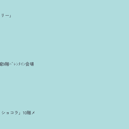
トリー」
9階ﾊﾞﾚﾝﾀｲﾝ会場
・ショコラ」10階メ